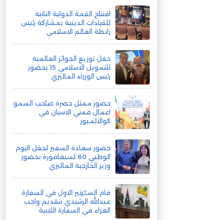
افتتاح القمة الدولية الثانية
للقيادات الدينية بمشاركة رئيس
رابطة العالم الاسلامي
حفل توزيع الجوائز العالمية
للتمويل الاسلامي 15 بحضور
رئيس الوزراء الماليزي
حضور ممثل حضرة صاحب السمو
اعمال قمتي الاسيان في
كوالالمبور
حضور سعادة السفير لحفل اليوم
الوطني 60 لسنغافورة بحضور
وزير الخارجية الماليزي
قام السكرتير الاول في السفارة
عبدالله الرشيدي بتقديم واجب
العزاء في السفارة الليبية