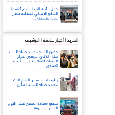
حفل مأدبة الغداء الذي أقامها
السفير الاسباني لسعادة سفير
دولة فلسطين
المزيد | أخبار سابقة | الارشيف
حضور الشيح محمد صباح السالم
حفل الذكري الاربعين لمركز
الدرسات الاسلامية في جامعة
اكسفور
زيارة خاصة لسمو الشيخ الدكتور
محمد صباح السالم لماليزيا
حضور سعادة السفير لحفل اليوم
السعودي ال94