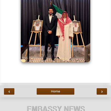
‹
›
Home