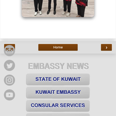
‹
›
Home