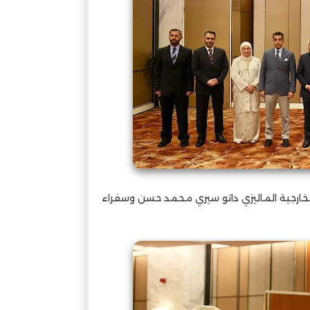
لخارجية الماليزي داتو سيري محمد حسن وسفراء