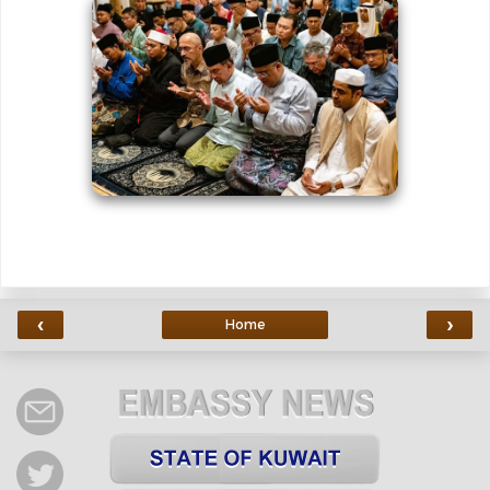
‹
›
Home