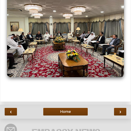
‹
›
Home