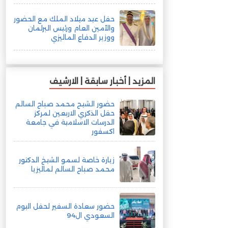
حفل عيد ميلاد الملك مع الحضور
والأمين العام ورئيس البرلمان
ووزير الدفاع الماليزي
المزيد | أخبار سابقة | الارشيف
حضور الشيح محمد صباح السالم
حفل الذكري الاربعين لمركز
الدرسات الاسلامية في جامعة
اكسفور
زيارة خاصة لسمو الشيخ الدكتور
محمد صباح السالم لماليزيا
حضور سعادة السفير لحفل اليوم
السعودي ال94